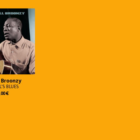
l Broonzy
L’S BLUES
,00
€