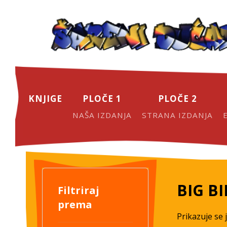
KNJIGE
PLOČE 1
PLOČE 2
NAŠA IZDANJA
STRANA IZDANJA
BIG B
Filtriraj
prema
Prikazuje se 