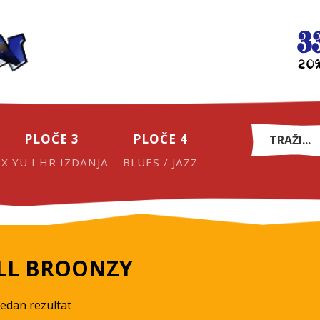
PLOČE 3
PLOČE 4
EX YU I HR IZDANJA
BLUES / JAZZ
ILL BROONZY
jedan rezultat