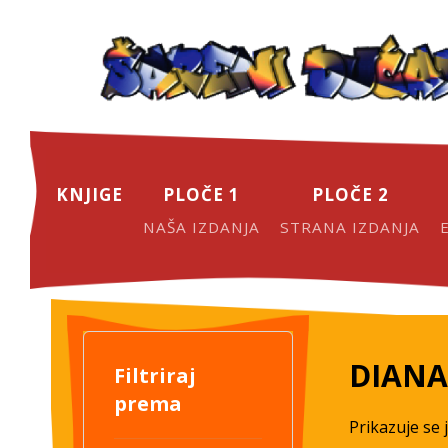
KNJIGE
PLOČE 1
PLOČE 2
NAŠA IZDANJA
STRANA IZDANJA
DIANA
Filtriraj
prema
Prikazuje se 