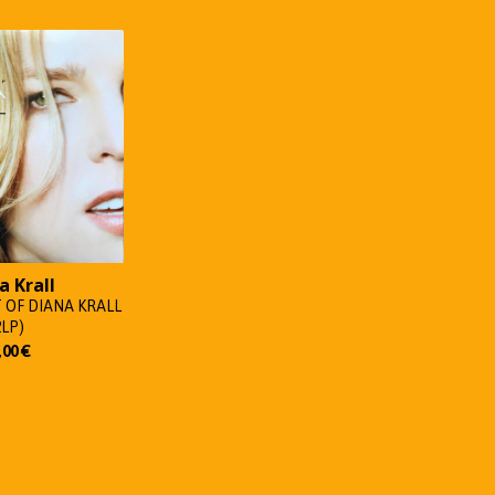
a Krall
 OF DIANA KRALL
2LP)
,00
€