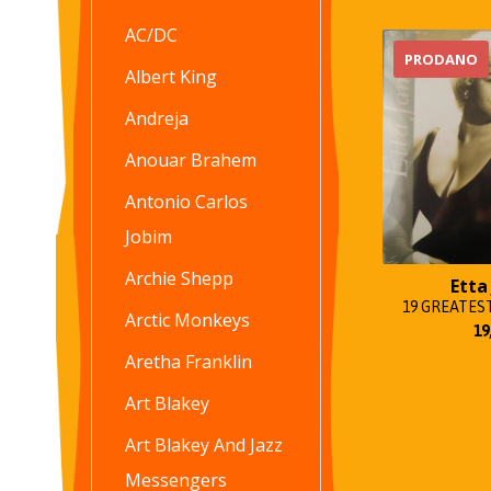
AC/DC
PRODANO
Albert King
Andreja
Anouar Brahem
Antonio Carlos
Jobim
Archie Shepp
Etta
19 GREATEST
Arctic Monkeys
19
Aretha Franklin
Art Blakey
Art Blakey And Jazz
Messengers