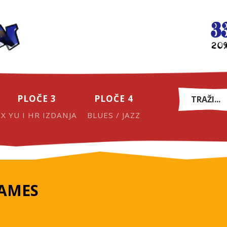
PLOČE 3
PLOČE 4
EX YU I HR IZDANJA
BLUES / JAZZ
JAMES