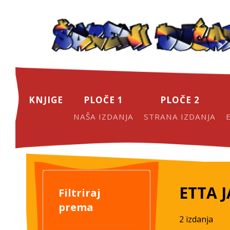
KNJIGE
PLOČE 1
PLOČE 2
NAŠA IZDANJA
STRANA IZDANJA
ETTA 
Filtriraj
prema
2 izdanja