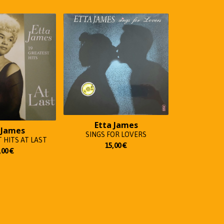
Etta James
 James
SINGS FOR LOVERS
 HITS AT LAST
15,00
€
,00
€