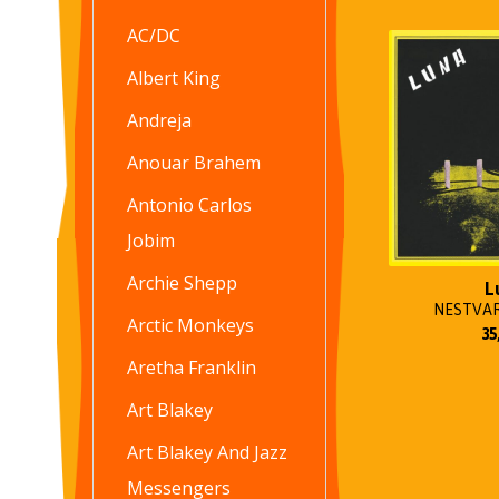
AC/DC
Albert King
Andreja
Anouar Brahem
Antonio Carlos
Jobim
Archie Shepp
L
NESTVAR
Arctic Monkeys
35
Aretha Franklin
Art Blakey
Art Blakey And Jazz
Messengers