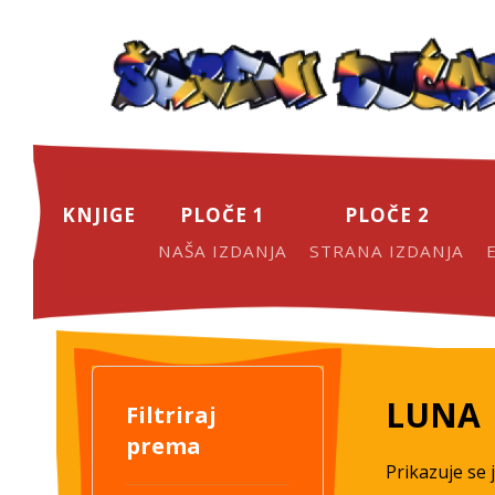
KNJIGE
PLOČE 1
PLOČE 2
NAŠA IZDANJA
STRANA IZDANJA
LUNA
Filtriraj
prema
Prikazuje se 