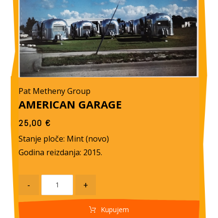
Pat Metheny Group
AMERICAN GARAGE
25,00
€
Stanje ploče: Mint (novo)
Godina reizdanja: 2015.
-
+
Kupujem