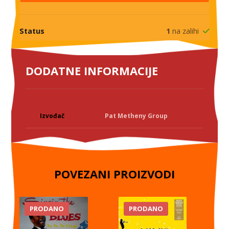
Status
1
na zalihi
DODATNE INFORMACIJE
Izvođač
Pat Metheny Group
POVEZANI PROIZVODI
PRODANO
PRODANO