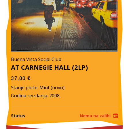
Buena Vista Social Club
AT CARNEGIE HALL (2LP)
37,00
€
Stanje ploče: Mint (novo)
Godina reizdanja: 2008.
Status
Nema na zalihi