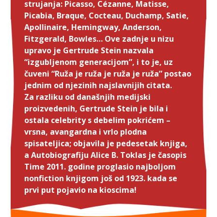
strujanja: Picasso, Cézanne, Matisse,
Picabia, Braque, Cocteau, Duchamp, Satie,
Apollinaire, Hemingway, Anderson,
Fitzgerald, Bowles… Ove zadnje u nizu
upravo je Gertrude Stein nazvala
“izgubljenom generacijom”, i to je, uz
čuveni “Ruža je ruža je ruža je ruža” postao
jednim od njezinih najslavnijih citata.
Za razliku od današnjih medijski
proizvedenih, Gertrude Stein je bila i
ostala celebrity s debelim pokrićem –
vrsna, avangardna i vrlo plodna
spisateljica; objavila je pedesetak knjiga,
a Autobiografiju Alice B. Toklas je časopis
Time 2011. godine proglasio najboljom
nonfiction knjigom još od 1923. kada se
prvi put pojavio na kioscima!