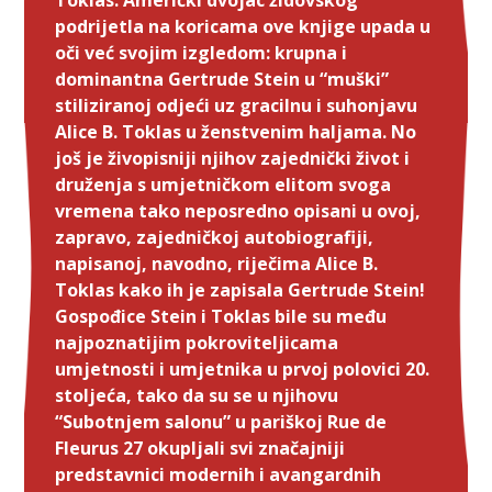
Toklas. Američki dvojac židovskog
podrijetla na koricama ove knjige upada u
oči već svojim izgledom: krupna i
dominantna Gertrude Stein u “muški”
stiliziranoj odjeći uz gracilnu i suhonjavu
Alice B. Toklas u ženstvenim haljama. No
još je živopisniji njihov zajednički život i
druženja s umjetničkom elitom svoga
vremena tako neposredno opisani u ovoj,
zapravo, zajedničkoj autobiografiji,
napisanoj, navodno, riječima Alice B.
Toklas kako ih je zapisala Gertrude Stein!
Gospođice Stein i Toklas bile su među
najpoznatijim pokroviteljicama
umjetnosti i umjetnika u prvoj polovici 20.
stoljeća, tako da su se u njihovu
“Subotnjem salonu” u pariškoj Rue de
Fleurus 27 okupljali svi značajniji
predstavnici modernih i avangardnih