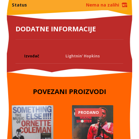
Status
Nema na zalihi
DODATNE INFORMACIJE
Izvođač
Lightnin' Hopkins
POVEZANI PROIZVODI
PRODANO