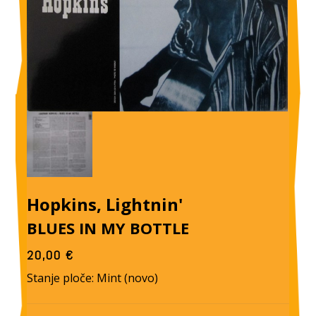
Hopkins, Lightnin'
BLUES IN MY BOTTLE
20,00
€
Stanje ploče: Mint (novo)