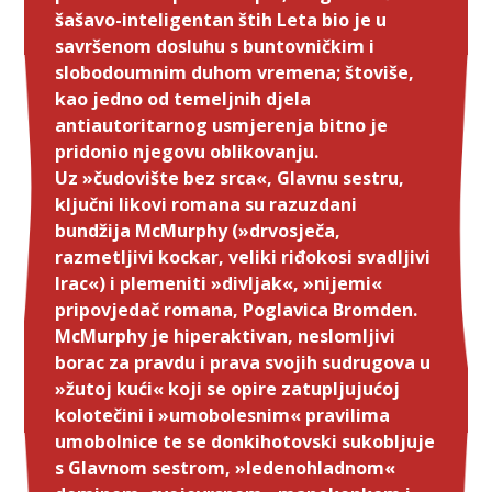
šašavo-inteligentan štih Leta bio je u
savršenom dosluhu s buntovničkim i
slobodoumnim duhom vremena; štoviše,
kao jedno od temeljnih djela
antiautoritarnog usmjerenja bitno je
pridonio njegovu oblikovanju.
Uz »čudovište bez srca«, Glavnu sestru,
ključni likovi romana su razuzdani
bundžija McMurphy (»drvosječa,
razmetljivi kockar, veliki riđokosi svadljivi
Irac«) i plemeniti »divljak«, »nijemi«
pripovjedač romana, Poglavica Bromden.
McMurphy je hiperaktivan, neslomljivi
borac za pravdu i prava svojih sudrugova u
»žutoj kući« koji se opire zatupljujućoj
kolotečini i »umobolesnim« pravilima
umobolnice te se donkihotovski sukobljuje
s Glavnom sestrom, »ledenohladnom«