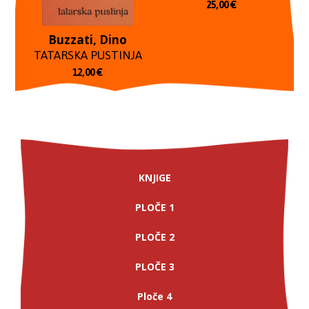
25,00
€
Buzzati, Dino
TATARSKA PUSTINJA
12,00
€
KNJIGE
PLOČE 1
PLOČE 2
PLOČE 3
Ploče 4