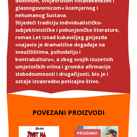
dominom, svojevrsnom »manekenkom i
glasnogovornicom« licemjernog i
nehumanog Sustava.
Slijedeći tradiciju individualističko-
subjektivističke i pobunjeničke literature,
roman Let iznad kukavičjeg gnijezda
»najavio je dramatične događaje na
sveučilištima, psihodeliju i
kontrakulturu«, a zbog svojih izuzetnih
umjetničkih vrlina i gromke afirmacije
slobodoumnosti i drugačijosti, bio je i
ostaje izvanredno poticajno štivo.
POVEZANI PROIZVODI
PRODANO