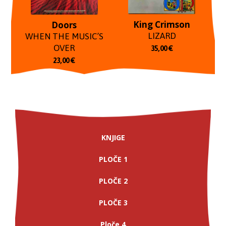
King Crimson
Doors
LIZARD
WHEN THE MUSIC’S
OVER
35,00
€
23,00
€
KNJIGE
PLOČE 1
PLOČE 2
PLOČE 3
Ploče 4