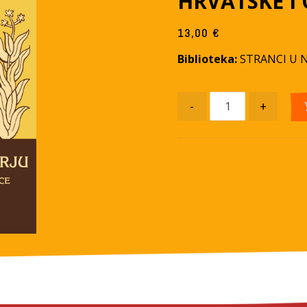
HRVATSKE I
13,00
€
Biblioteka:
STRANCI U 
-
+