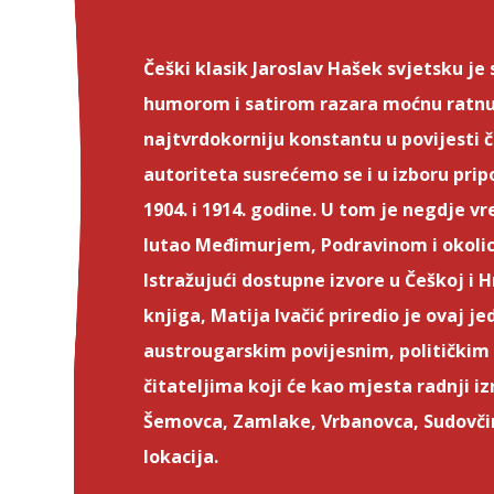
Češki klasik Jaroslav Hašek svjetsku j
humorom i satirom razara moćnu ratnu m
najtvrdokorniju konstantu u povijesti 
autoriteta susrećemo se i u izboru prip
1904. i 1914. godine. U tom je negdje
lutao Međimurjem, Podravinom i okolicom 
Istražujući dostupne izvore u Češkoj i 
knjiga, Matija Ivačić priredio je ovaj 
austrougarskim povijesnim, političkim i
čitateljima koji će kao mjesta radnji i
Šemovca, Zamlake, Vrbanovca, Sudovčin
lokacija.