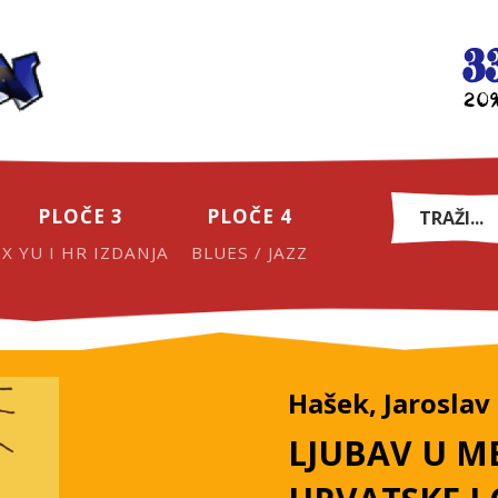
PLOČE 3
PLOČE 4
EX YU I HR IZDANJA
BLUES / JAZZ
Hašek, Jaroslav
LJUBAV U ME