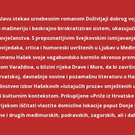
e slavu stekao urnebesnim romanom Doživljaji dobrog vo
ašineriju i beskrajno birokratiziran sistem, ukazujući
čovječanstva. S prepoznatljivim švejkovskim ismijavanje
ovijedaka, crtica i humoreski uvrštenih u Ljubav u Međi
 vremenu Hašek svoje vagabundsko kormilo okrenuo prem
Varaždina, u blizini rijeka Drave i Mure, da bi završio 
Hrvatskoj, davnašnje novine i pozamašnu literaturu o Ha
jedinstven izbor Hašekovih »lutajućih proza« smještenih
 kulturnim kontekstom. Prikupljene »Priče iz Hrvatske i
zrijekom iščitati vlastite domicilne lokacije poput Donj
e i drugih međimurskih, podravskih, zagorskih, ali i d