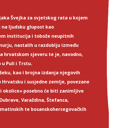
jaka Švejka za svjetskog rata u kojem
 na ljudsku glupost kao
m institucija i tobože neupitnih
murju, nastalih u razdoblju između
a hrvatskom sjeveru te je, navodno,
u Puli i Trstu.
šeku, kao i brojna izdanja njegovih
 u Hrvatsku i susjedne zemlje, povezane
 okolice« posebno će biti zanimljive
e Dubrave, Varaždina, Štefanca,
almatinskih te bosanskohercegovačkih