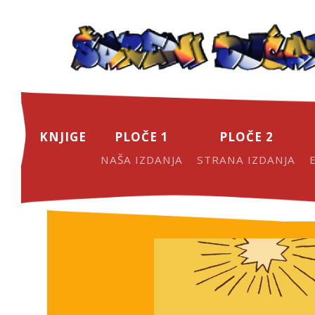
KNJIGE
PLOČE 1
PLOČE 2
NAŠA IZDANJA
STRANA IZDANJA