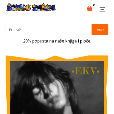
0
Pretraži
20% popusta na naše knjige i ploče.