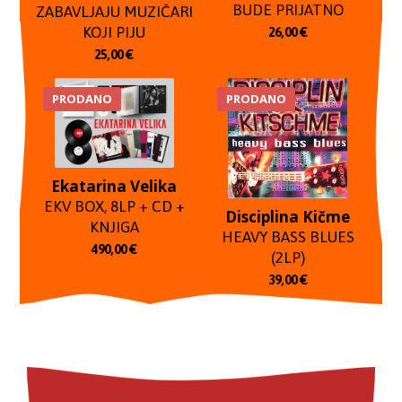
BUDE PRIJATNO
ZABAVLJAJU MUZIČARI
KOJI PIJU
26,00
€
25,00
€
PRODANO
PRODANO
Ekatarina Velika
EKV BOX, 8LP + CD +
Disciplina Kičme
KNJIGA
HEAVY BASS BLUES
490,00
€
(2LP)
39,00
€