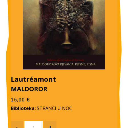
Lautréamont
MALDOROR
15,00
€
Biblioteka:
STRANCI U NOĆ
-
+