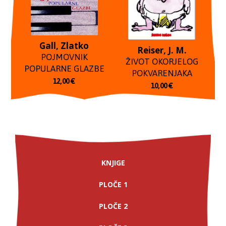
Gall, Zlatko
Reiser, J. M.
POJMOVNIK
ŽIVOT OKORJELOG
POPULARNE GLAZBE
POKVARENJAKA
12,00
€
10,00
€
KNJIGE
PLOČE 1
PLOČE 2