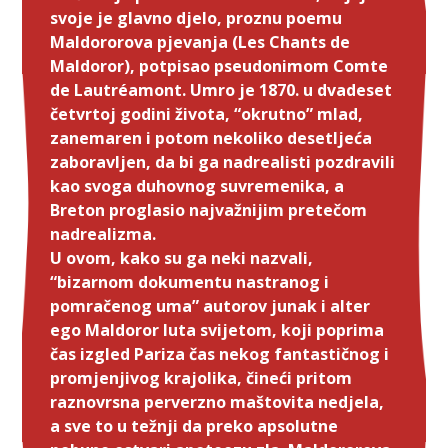
svoje je glavno djelo, proznu poemu
Maldororova pjevanja (Les Chants de
Maldoror), potpisao pseudonimom Comte
de Lautréamont. Umro je 1870. u dvadeset
četvrtoj godini života, “okrutno” mlad,
zanemaren i potom nekoliko desetljeća
zaboravljen, da bi ga nadrealisti pozdravili
kao svoga duhovnog suvremenika, a
Breton proglasio najvažnijim pretečom
nadrealizma.
U ovom, kako su ga neki nazvali,
“bizarnom dokumentu nastranog i
pomračenog uma” autorov junak i alter
ego Maldoror luta svijetom, koji poprima
čas izgled Pariza čas nekog fantastičnog i
promjenjivog krajolika, čineći pritom
raznovrsna perverzno maštovita nedjela,
a sve to u težnji da preko apsolutne