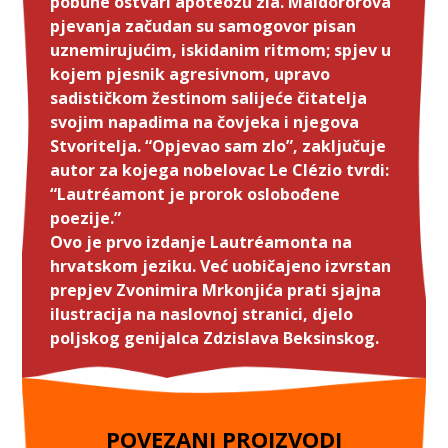
pobune ostvari apoteozu zla. Maldororova
pjevanja začudan su samogovor pisan
uznemirujućim, iskidanim ritmom; spjev u
kojem pjesnik agresivnom, upravo
sadističkom žestinom salijeće čitatelja
svojim napadima na čovjeka i njegova
Stvoritelja. “Opjevao sam zlo”, zaključuje
autor za kojega nobelovac Le Clézio tvrdi:
“Lautréamont je prorok oslobođene
poezije.”
Ovo je prvo izdanje Lautréamonta na
hrvatskom jeziku. Već uobičajeno izvrstan
prepjev Zvonimira Mrkonjića prati sjajna
ilustracija na naslovnoj stranici, djelo
poljskog genijalca Zdzislava Beksinskog.
POVEZANI PROIZVODI