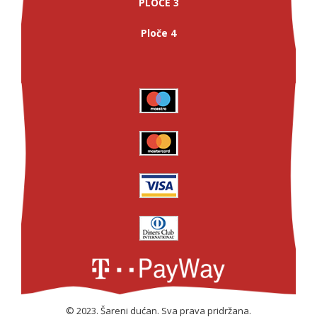
PLOČE 3
Ploče 4
© 2023. Šareni dućan. Sva prava pridržana.