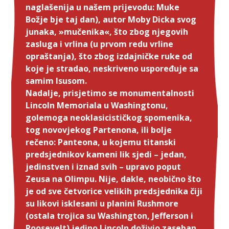
naglašenija u našem prijevodu: Muke
Božje bje taj dan), autor Moby Dicka svog
junaka, »mučenika«, što zbog njegovih
zasluga i vrlina (u prvom redu vrline
opraštanja), što zbog izdajničke ruke od
koje je stradao, neskriveno uspoređuje sa
samim Isusom.
Nadalje, prisjetimo se monumentalnosti
Lincoln Memoriala u Washingtonu,
golemoga neoklasicističkog spomenika,
tog novovjekog Partenona, ili bolje
rečeno: Panteona, u kojemu titanski
predsjednikov kameni lik sjedi – jedan,
jedinstven i iznad svih – upravo poput
Zeusa na Olimpu. Nije, dakle, neobično što
je od sve četvorice velikih predsjednika čiji
su likovi isklesani u planini Rushmore
(ostala trojica su Washington, Jefferson i
Roosevelt) jedino Lincoln doživio zaseban