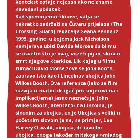
kontekst ostaje nejasan ako ne znamo
navedeni podatak.
Kad spominjemo filmove, valja se
nakratko zadržati na Čuvaru prijelaza (The
Crossing Guard) redatelja Seana Penna iz
1995. godine, u kojemu Jack Nicholson
namjerava ubiti Davida Morsea da bi mu
se osvetio što je ovaj, vozeći pijan, skrivio
smrt njegove kćerkice. Lik kojeg u filmu
tumači David Morse zove se John Booth,
zapravo isto kao i Lincolnov ubojica John
Wilkes Booth. Ova referenca (iako se film
razvija u znatno drugačijim smjerovima i
implikacijama) jasno naznačuje: John
Wilkes Booth, atentator na Lincolna, je
sinonim za ubojicu, on je Ubojica s velikim
početnim slovom (a ne, na primjer, Lee
Harvey Oswald, ubojica, ili navodni
ubojica, onoga također mitskoga »mladog