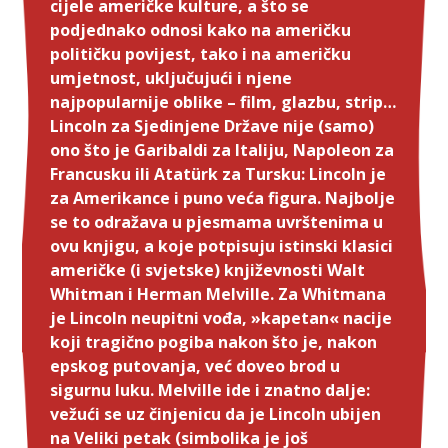
cijele američke kulture, a što se
podjednako odnosi kako na američku
političku povijest, tako i na američku
umjetnost, uključujući i njene
najpopularnije oblike – film, glazbu, strip…
Lincoln za Sjedinjene Države nije (samo)
ono što je Garibaldi za Italiju, Napoleon za
Francusku ili Atatürk za Tursku: Lincoln je
za Amerikance i puno veća figura. Najbolje
se to odražava u pjesmama uvrštenima u
ovu knjigu, a koje potpisuju istinski klasici
američke (i svjetske) književnosti Walt
Whitman i Herman Melville. Za Whitmana
je Lincoln neupitni vođa, »kapetan« nacije
koji tragično pogiba nakon što je, nakon
epskog putovanja, već doveo brod u
sigurnu luku. Melville ide i znatno dalje:
vežući se uz činjenicu da je Lincoln ubijen
na Veliki petak (simbolika je još