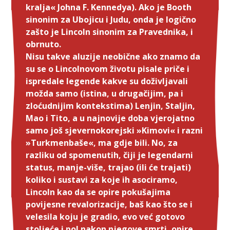
kralja« Johna F. Kennedya). Ako je Booth
sinonim za Ubojicu i Judu, onda je logično
zašto je Lincoln sinonim za Pravednika, i
obrnuto.
Nisu takve aluzije neobične ako znamo da
su se o Lincolnovom životu pisale priče i
ispredale legende kakve su doživljavali
možda samo (istina, u drugačijim, pa i
zloćudnijim kontekstima) Lenjin, Staljin,
Mao i Tito, a u najnovije doba vjerojatno
samo još sjevernokorejski »Kimovi« i razni
»Turkmenbaše«, ma gdje bili. No, za
razliku od spomenutih, čiji je legendarni
status, manje-više, trajao (ili će trajati)
koliko i sustavi za koje ih asociramo,
Lincoln kao da se opire pokušajima
povijesne revalorizacije, baš kao što se i
velesila koju je gradio, evo već gotovo
stoljeće i pol nakon njegove smrti, opire