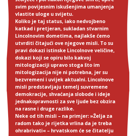
svim povijesnim iskušenjima umanjenja
vlastite uloge u svijetu.
Koliko je taj status, iako nedvojbeno
katkad i pretjeran, sukladan stvarnim
Lincolnovim dometima, najlakše ćemo
utvrditi čitajući ove njegove misli. To su
pravi dokazi istinske Lincolnove veličine,
dokazi koji se opiru bilo kakvoj
mitologizaciji upravo stoga što im
mitologizacija nije ni potrebna, jer su
bezvremeni i uvijek aktualni. Lincolnove
misli predstavljaju temelj suvremene
demokracije, shvaćanja slobode i ideje
jednakopravnosti za sve ljude bez obzira
na rasne i druge razlike.
Neke od tih misli – na primjer: »Želja za
radom tako je rijetka vrlina da je treba
ohrabrivati« – hrvatskom će se čitatelju