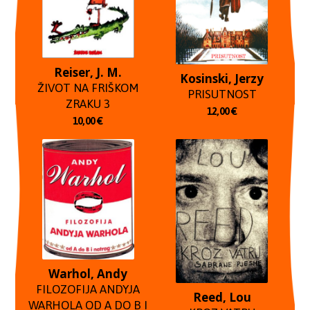
Reiser, J. M.
Kosinski, Jerzy
ŽIVOT NA FRIŠKOM
PRISUTNOST
ZRAKU 3
12,00
€
10,00
€
Warhol, Andy
FILOZOFIJA ANDYJA
Reed, Lou
WARHOLA OD A DO B I