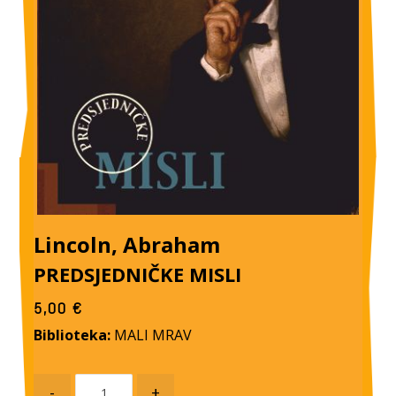
Lincoln, Abraham
PREDSJEDNIČKE MISLI
5,00
€
Biblioteka:
MALI MRAV
-
+