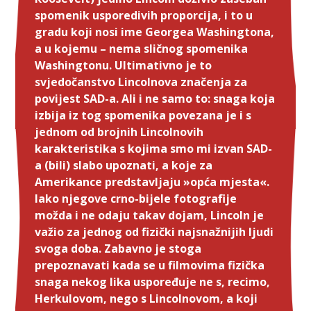
spomenik usporedivih proporcija, i to u
gradu koji nosi ime Georgea Washingtona,
a u kojemu – nema sličnog spomenika
Washingtonu. Ultimativno je to
svjedočanstvo Lincolnova značenja za
povijest SAD-a. Ali i ne samo to: snaga koja
izbija iz tog spomenika povezana je i s
jednom od brojnih Lincolnovih
karakteristika s kojima smo mi izvan SAD-
a (bili) slabo upoznati, a koje za
Amerikance predstavljaju »opća mjesta«.
Iako njegove crno-bijele fotografije
možda i ne odaju takav dojam, Lincoln je
važio za jednog od fizički najsnažnijih ljudi
svoga doba. Zabavno je stoga
prepoznavati kada se u filmovima fizička
snaga nekog lika uspoređuje ne s, recimo,
Herkulovom, nego s Lincolnovom, a koji