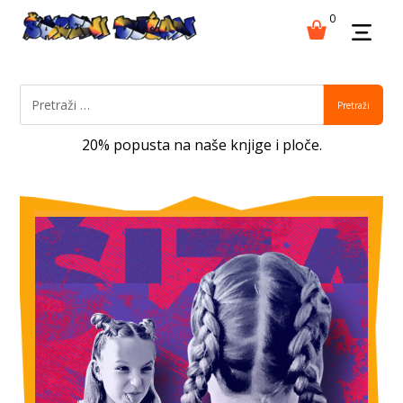
0
Pretraži
20% popusta na naše knjige i ploče.