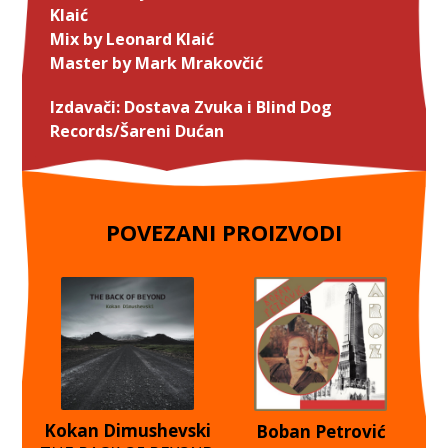
Klaić
Mix by Leonard Klaić
Master by Mark Mrakovčić
Izdavači: Dostava Zvuka i Blind Dog
Records/Šareni Dućan
POVEZANI PROIZVODI
Kokan Dimushevski
Boban Petrović