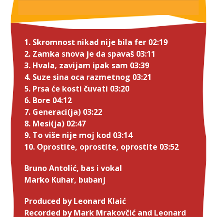
1. Skromnost nikad nije bila fer 02:19
2. Zamka snova je da spavaš 03:11
3. Hvala, zavijam ipak sam 03:39
4. Suze sina oca razmetnog 03:21
5. Prsa će kosti čuvati 03:20
6. Bore 04:12
7. Generaci(ja) 03:22
8. Mesi(ja) 02:47
9. To više nije moj kod 03:14
10. Oprostite, oprostite, oprostite 03:52
Bruno Antolić, bas i vokal
Marko Kuhar, bubanj
Produced by Leonard Klaić
Recorded by Mark Mrakovčić and Leonard