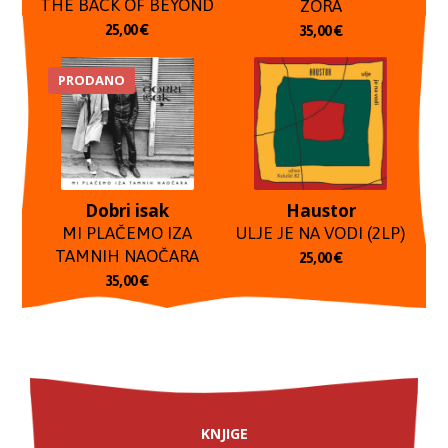
THE BACK OF BEYOND
ZORA
25,00
€
35,00
€
PRODANO
Dobri isak
Haustor
MI PLAČEMO IZA
ULJE JE NA VODI (2LP)
TAMNIH NAOČARA
25,00
€
35,00
€
KNJIGE