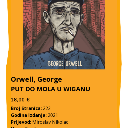
Orwell, George
PUT DO MOLA U WIGANU
18,00
€
Broj Stranica:
222
Godina Izdanja:
2021
Prijevod:
Miroslav Nikolac