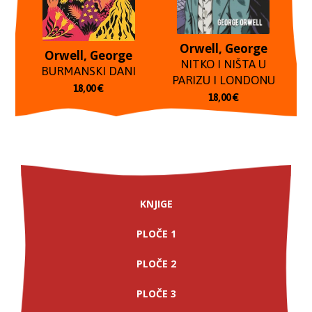
Orwell, George
Orwell, George
NITKO I NIŠTA U
BURMANSKI DANI
PARIZU I LONDONU
18,00
€
18,00
€
KNJIGE
PLOČE 1
PLOČE 2
PLOČE 3