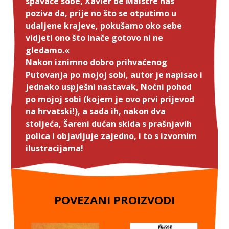
spavaće sobe, Xavier de Maistre nas
poziva da, prije no što se otputimo u
udaljene krajeve, pokušamo oko sebe
vidjeti ono što inače gotovo ni ne
gledamo.«
Nakon iznimno dobro prihvaćenog
Putovanja po mojoj sobi, autor je napisao i
jednako uspješni nastavak, Noćni pohod
po mojoj sobi (kojem je ovo prvi prijevod
na hrvatski!), a sada ih, nakon dva
stoljeća, Šareni dućan skida s prašnjavih
polica i objavljuje zajedno, i to s izvornim
ilustracijama!
POVEZANI PROIZVODI