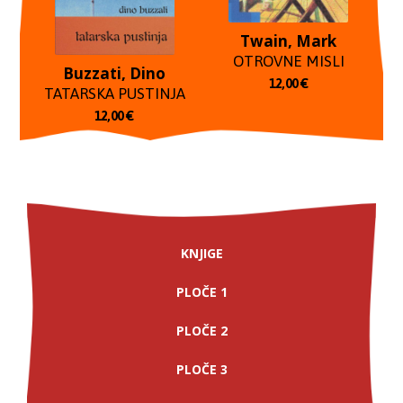
Twain, Mark
OTROVNE MISLI
Buzzati, Dino
12,00
€
TATARSKA PUSTINJA
12,00
€
KNJIGE
PLOČE 1
PLOČE 2
PLOČE 3