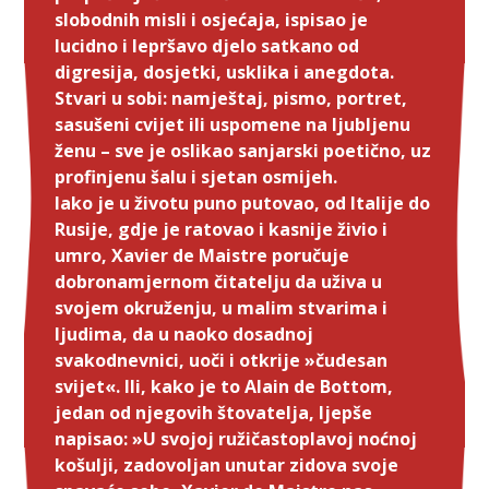
slobodnih misli i osjećaja, ispisao je
lucidno i lepršavo djelo satkano od
digresija, dosjetki, usklika i anegdota.
Stvari u sobi: namještaj, pismo, portret,
sasušeni cvijet ili uspomene na ljubljenu
ženu – sve je oslikao sanjarski poetično, uz
profinjenu šalu i sjetan osmijeh.
Iako je u životu puno putovao, od Italije do
Rusije, gdje je ratovao i kasnije živio i
umro, Xavier de Maistre poručuje
dobronamjernom čitatelju da uživa u
svojem okruženju, u malim stvarima i
ljudima, da u naoko dosadnoj
svakodnevnici, uoči i otkrije »čudesan
svijet«. Ili, kako je to Alain de Bottom,
jedan od njegovih štovatelja, ljepše
napisao: »U svojoj ružičastoplavoj noćnoj
košulji, zadovoljan unutar zidova svoje