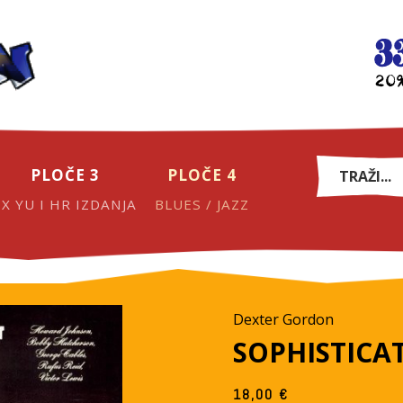
PLOČE 3
PLOČE 4
EX YU I HR IZDANJA
BLUES / JAZZ
Dexter Gordon
SOPHISTICA
18,00
€