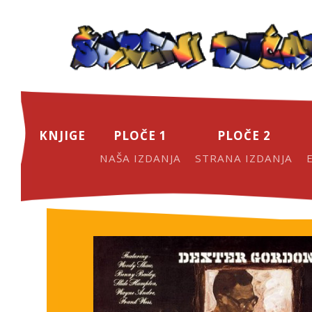
KNJIGE
PLOČE 1
PLOČE 2
NAŠA IZDANJA
STRANA IZDANJA