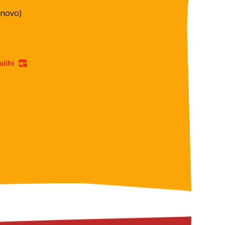
 novo)
lihi