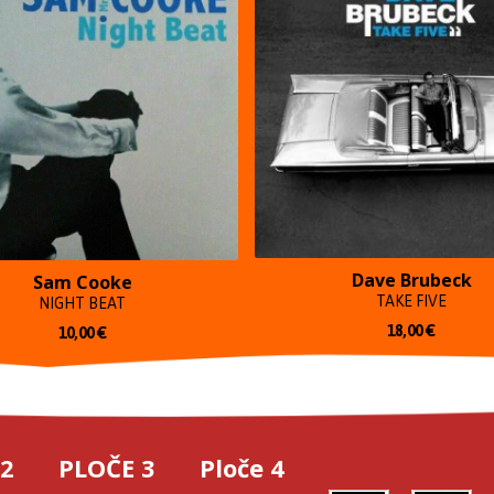
Dave Brubeck
Sam Cooke
TAKE FIVE
NIGHT BEAT
18,00
€
10,00
€
 2
PLOČE 3
Ploče 4