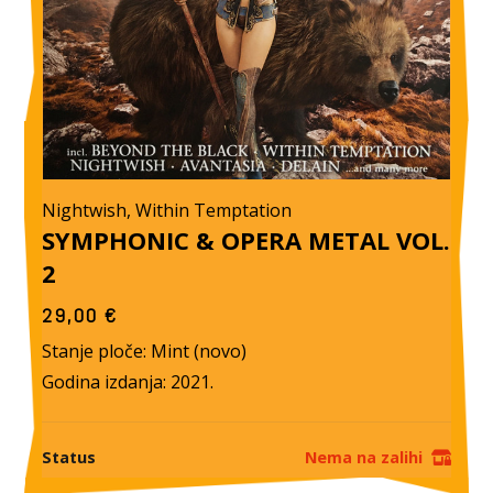
Nightwish, Within Temptation
SYMPHONIC & OPERA METAL VOL.
2
29,00
€
Stanje ploče: Mint (novo)
Godina izdanja: 2021.
Status
Nema na zalihi