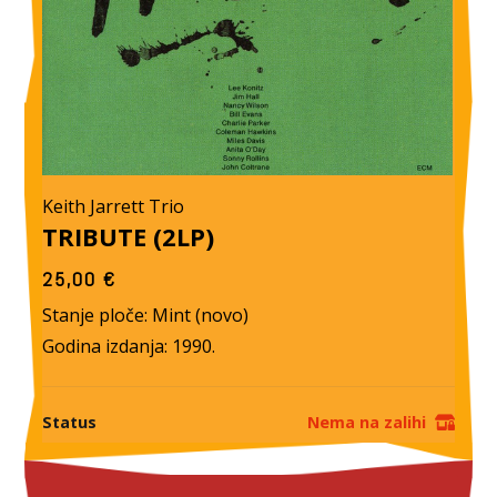
Keith Jarrett Trio
TRIBUTE (2LP)
25,00
€
Stanje ploče: Mint (novo)
Godina izdanja: 1990.
Status
Nema na zalihi