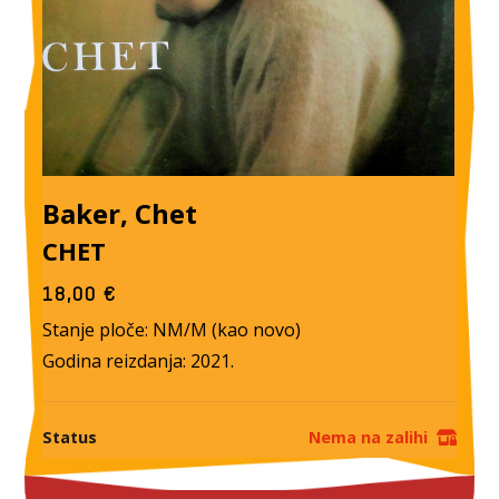
Baker, Chet
CHET
18,00
€
Stanje ploče: NM/M (kao novo)
Godina reizdanja: 2021.
Status
Nema na zalihi